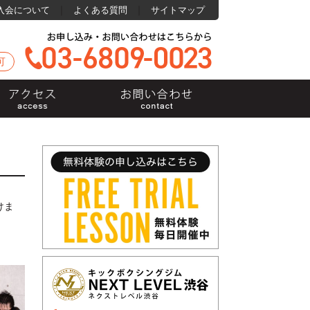
｜
｜
入会について
よくある質問
サイトマップ
可
けま