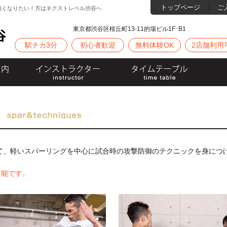
｜
トップページ
ご
強くなりたい！方はネクストレベル渋谷へ
東京都渋谷区桜丘町13-11的場ビル1F･B1
駅チカ3分
初心者歓迎
無料体験OK
2店舗利用
て、軽いスパーリングを中心に試合時の攻撃防御のテクニックを身につ
可能です。