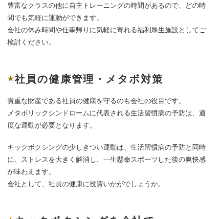
豊富なクラスの他に自主トレーニングの時間があるので、どの時
お問い合わせ
間でも気軽に運動ができます。
会社の休み時間や仕事帰りに気軽に寄れる福利厚生施設としてご
パーソナルレッスン
検討ください。
会員様の声
社員の健康管理・メタボ対策
選手紹介
貴重な財産である社員の健康を守るのも会社の役目です。
フォトギャラリー
メタボリックシンドロームに代表される生活習慣病の予防は、適
度な運動が必要となります。
スタッフ募集
キックボクシングの少しきつい運動は、生活習慣病の予防と同時
に、ストレスを大きく解消し、一生懸命スポーツした後の爽快感
が味わえます。
会社として、社員の健康に投資いかがでしょうか。