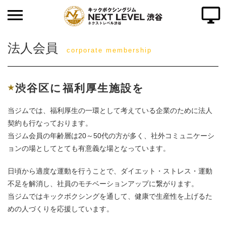
ホーム
法人会員
代表挨拶
corporate membership
ご入会について
渋谷区に福利厚生施設を
よくある質問
当ジムでは、福利厚生の一環として考えている企業のために法人
クラス紹介
契約も行なっております。
当ジム会員の年齢層は20～50代の方が多く、社外コミュニケーシ
料金のご案内
ョンの場としてとても有意義な場となっています。
日頃から適度な運動を行うことで、ダイエット・ストレス・運動
インストラクター
不足を解消し、社員のモチベーションアップに繋がります。
タイムテーブル
当ジムではキックボクシングを通して、健康で生産性を上げるた
めの人づくりを応援しています。
アクセス