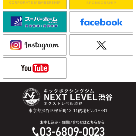
東京都渋谷区桜丘町13-11的場ビル1F･B1