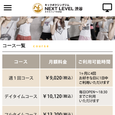
ホーム
代表挨拶
ご入会について
コース一覧
course
よくある質問
クラス紹介
料金のご案内
インストラクター
タイムテーブル
アクセス