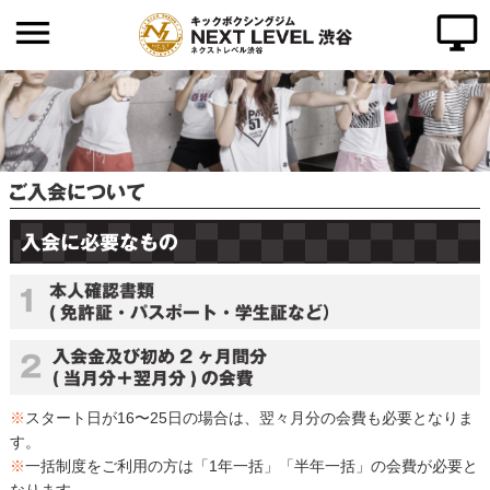
ホーム
代表挨拶
ご入会について
よくある質問
クラス紹介
料金のご案内
インストラクター
※
スタート日が16〜25日の場合は、翌々月分の会費も必要となりま
タイムテーブル
す。
※
一括制度をご利用の方は「1年一括」「半年一括」の会費が必要と
アクセス