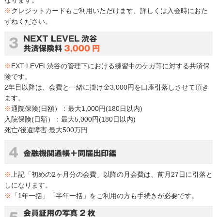
なります。
※
クレジットカードもご利用いただけます、詳しくは入会時におた
お問い合わせ
ずねください。
パーソナルレッスン
会員様の声
※
EXT LEVEL渋谷の管理下における練習中のケガ等に対する共済保
険です。
選手紹介
2年目以降は、会費と一緒に掛け金3,000円を口座引落しさせて頂き
ます。
※
通院保険(日額）：最大1,000円(180日以内)
フォトギャラリー
入院保険(日額）：最大5,000円(180日以内)
死亡/後遺障害:最大500万円
スタッフ募集
※
上記「初めの2ヶ月分の会費」以降の月会費は、前月27日に引落と
しになります。
※
「1年一括」「半年一括」をご利用の方も手続きが必要です。